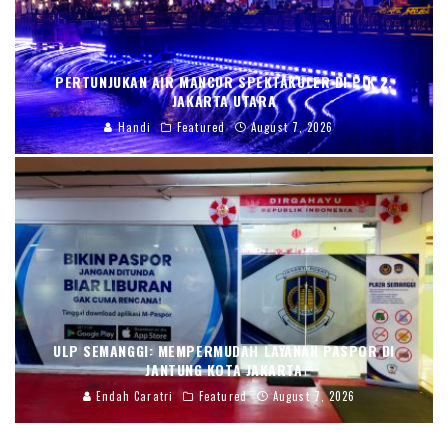
PERTUNJUKAN AIR MANCUR SPEKTAKULER DI PIK 2,
JAKARTA UTARA
Handi
Featured
August 7, 2026
ULP SEMANGGI: MEMPERMUDAH LAYANAN PASPOR DI
JANTUNG KOTA JAKARTA
Endah Caratri
Featured
August 7, 2026