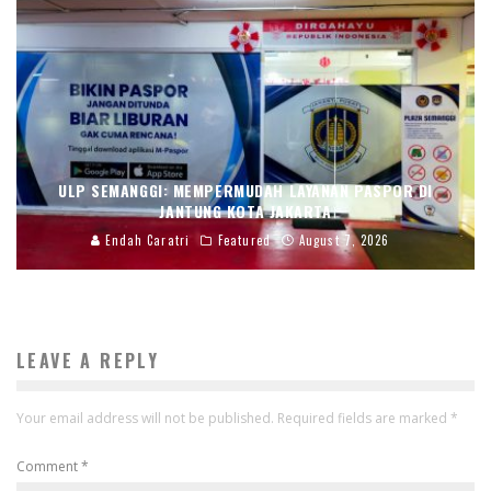
ULP SEMANGGI: MEMPERMUDAH LAYANAN PASPOR DI
JANTUNG KOTA JAKARTA
Endah Caratri
Featured
August 7, 2026
LEAVE A REPLY
Your email address will not be published.
Required fields are marked
*
Comment
*