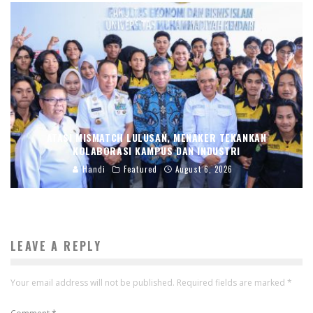
ATASI MISMATCH LULUSAN, MENAKER TEKANKAN
KOLABORASI KAMPUS DAN INDUSTRI
Handi
Featured
August 6, 2026
LEAVE A REPLY
Your email address will not be published.
Required fields are marked
*