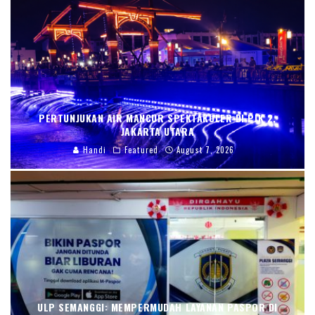
PERTUNJUKAN AIR MANCUR SPEKTAKULER DI PIK 2,
JAKARTA UTARA
Handi
Featured
August 7, 2026
ULP SEMANGGI: MEMPERMUDAH LAYANAN PASPOR DI