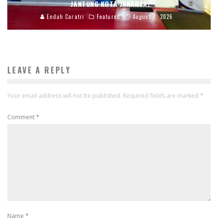
JANTUNG KOTA JAKARTA
Endah Caratri
Featured
August 7, 2026
LEAVE A REPLY
Your email address will not be published.
Required fields are marked
*
Comment
*
Name
*