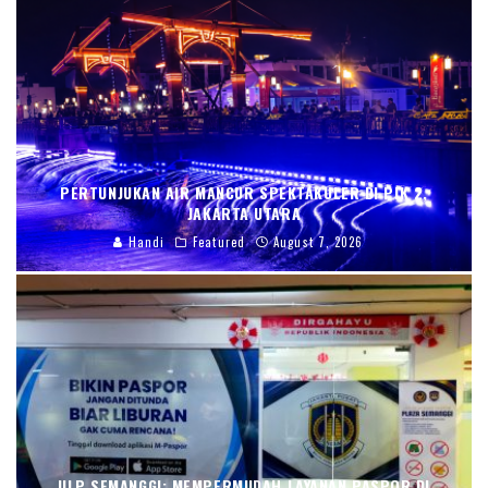
PERTUNJUKAN AIR MANCUR SPEKTAKULER DI PIK 2,
JAKARTA UTARA
Handi
Featured
August 7, 2026
ULP SEMANGGI: MEMPERMUDAH LAYANAN PASPOR DI