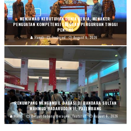
MENJAWAB KEBUTUHAN DUNIA KERJA, MENAKER:
PENGUATAN KOMPETENSI LULUSAN PERGURUAN TINGGI
PENTING
Handi
Featured
August 6, 2026
PENUMPANG MENGAMBIL BAGASI DI BANDARA SULTAN
MAHMUD BADARUDDIN II, PALEMBANG
Handi
Denyut Sabang Merauke
Featured
August 6, 2026