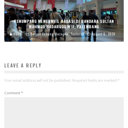
PENUMPANG MENGAMBIL BAGASI DI BANDARA SULTAN
MAHMUD BADARUDDIN II, PALEMBANG
Handi
Denyut Sabang Merauke
Featured
August 6, 2026
LEAVE A REPLY
Your email address will not be published.
Required fields are marked
*
Comment
*