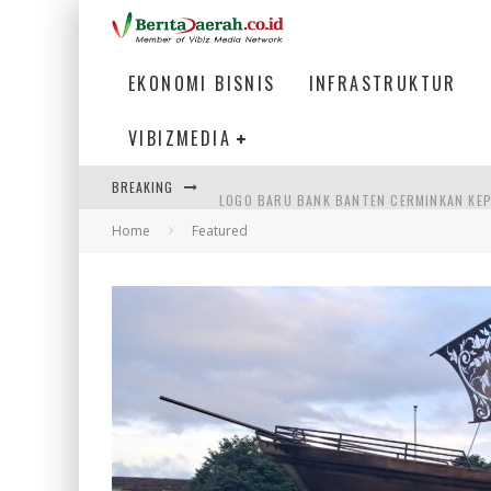
EKONOMI BISNIS
INFRASTRUKTUR
VIBIZMEDIA
BREAKING
LOGO BARU BANK BANTEN CERMINKAN KEP
Home
Featured
WAGUB NYANYANG: FASILITAS OLAHRAGA
ATASI MISMATCH LULUSAN, MENAKER TEK
PEMERINTAH DAERAH PERLU PERCEPAT IN