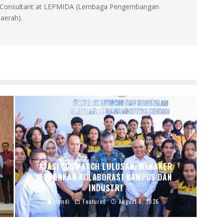
id, Consultant at LEPMIDA (Lembaga Pengembangan
aerah).
ATASI MISMATCH LULUSAN, MENAKER
TEKANKAN KOLABORASI KAMPUS DAN
INDUSTRI
Handi
Featured
August 6, 2026