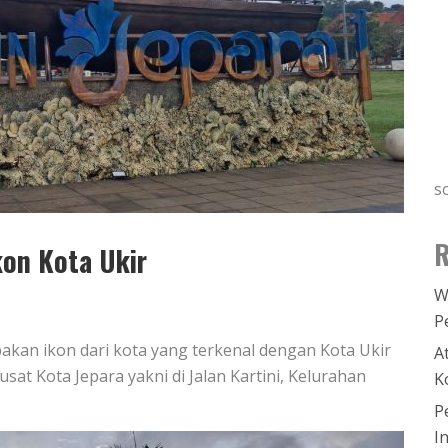
s
R
kon Kota Ukir
W
P
akan ikon dari kota yang terkenal dengan Kota Ukir
A
usat Kota Jepara yakni di Jalan Kartini, Kelurahan
K
P
I