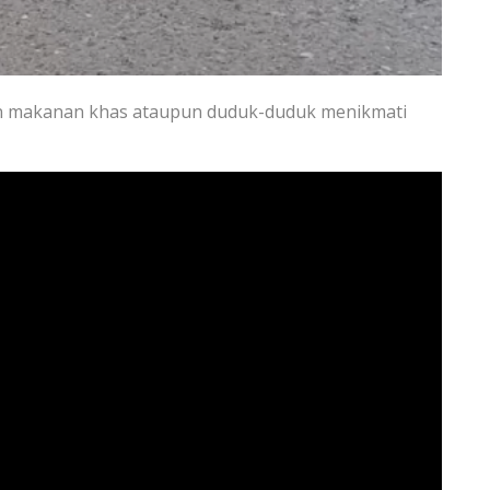
an makanan khas ataupun duduk-duduk menikmati