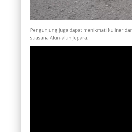
Pengunjung juga dapat menikmati kuliner d
suasana Alun-alun Jepara.