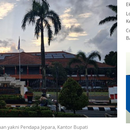
E
L
K
C
B
nan yakni Pendapa Jepara, Kantor Bupati