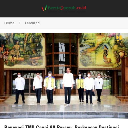
Home
Featured
Renovasi TMII Capai 98 Persen, Berkonsep Destinasi