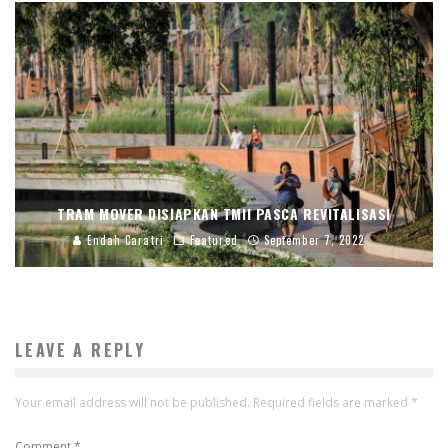
TRAM MOVER DISIAPKAN TMII PASCA REVITALISASI
Endah Caratri
Featured
September 7, 2022
LEAVE A REPLY
Your email address will not be published.
Required fields are marked
*
Comment
*