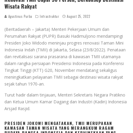
Wisata Rakyat
Agustinus Purba
Infrastruktur
August 25, 2022
(Beritadaerah – Jakarta) Menteri Pekerjaan Umum dan
Perumahan Rakyat (PUPR) Basuki Hadimuljono mendampingi
Presiden Joko Widodo meninjau progres renovasi Taman Mini
Indonesia Indah (TMII) di Jakarta, Selasa (23/8/2022). Penataan
dan revitalisasi sarana prasarana di kawasan TMII utamanya
dalam rangka persiapan Presidensi Indonesia pada Konferensi
Tingkat Tinggi (KTT) G20, November mendatang sekaligus
meningkatkan pelayanan TMII sebagai destinasi wisata rakyat
sejak tahun 1970-an.
Turut hadir dalam tinjauan, Menteri Sekretaris Negara Pratikno
dan Ketua Umum Kamar Dagang dan Industri (Kadin) Indonesia
Arsjad Rasjid.
PRESIDEN JOKOWI MENGATAKAN, TMII MERUPAKAN
KAWASAN TAMAN WISATA YANG MERANGKUM RAGAM
BUDAYA BANGSA INDONESIA DAN KEBHINEKAAN YANG