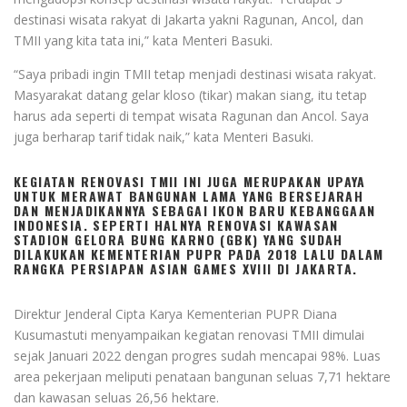
destinasi wisata rakyat di Jakarta yakni Ragunan, Ancol, dan
TMII yang kita tata ini,” kata Menteri Basuki.
“Saya pribadi ingin TMII tetap menjadi destinasi wisata rakyat.
Masyarakat datang gelar kloso (tikar) makan siang, itu tetap
harus ada seperti di tempat wisata Ragunan dan Ancol. Saya
juga berharap tarif tidak naik,” kata Menteri Basuki.
KEGIATAN RENOVASI TMII INI JUGA MERUPAKAN UPAYA
UNTUK MERAWAT BANGUNAN LAMA YANG BERSEJARAH
DAN MENJADIKANNYA SEBAGAI IKON BARU KEBANGGAAN
INDONESIA. SEPERTI HALNYA RENOVASI KAWASAN
STADION GELORA BUNG KARNO (GBK) YANG SUDAH
DILAKUKAN KEMENTERIAN PUPR PADA 2018 LALU DALAM
RANGKA PERSIAPAN ASIAN GAMES XVIII DI JAKARTA.
Direktur Jenderal Cipta Karya Kementerian PUPR Diana
Kusumastuti menyampaikan kegiatan renovasi TMII dimulai
sejak Januari 2022 dengan progres sudah mencapai 98%. Luas
area pekerjaan meliputi penataan bangunan seluas 7,71 hektare
dan kawasan seluas 26,56 hektare.