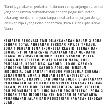
“Kami juga lakukan perbaikan halaman setiap anjungan provinsi
yang sebelumnya terkotak-kotak dengan pagar besi beton,
sekarang menjadi menyatu tanpa sekat antar anjungan dengan
lansekap hijau yang indah dan tertata,”kata Dirjen Cipta Karya
Diana.
KEGIATAN RENOVASI TMII DILAKSANAKAN DALAM 3 ZONA
DENGAN TOTAL ANGGARAN SEBESAR RP1,08 TRILIUN.
ZONA 1 DENGAN TEMA INDONESIA KLASIK ‘ELEGAN DAN
GEOMETRI’ DI ANTARANYA PENATAAN AREA GERBANG
UTAMA, RENOVASI KORIDOR UTAMA SASONO, PLAZA
UTARA DAN SELATAN, PLAZA GADJAH MADA, TUGU
PANCASILA, KEONG MAS, SASONO UTOMO, SASONO
LANGGENG BUDOYO, SASONO ADIGUNO, MUSEUM
INDONESIA, DAN LANTAI 1 GEDUNG PENGELOLA SEBAGAI
GERAI UMKM. ZONA 2 DENGAN TEMA ARSITEKTUR
NUSANTARA, TRADISI, DAN BUDAYA SULUR DI ANTARANYA
PENANGANAN JALAN DAN PEDESTRIAN KAWASAN LINGKAR
DALAM, PLAZA BOULEVARD NUSANTARA, AMPHITEATER,
DAN PROMENADE KELILING DANAU ARCHIPELEGO. ZONA 3
DENGAN TEMA INDONESIA KINI MODERN DI ANTARANYA
PENANGANAN JALAN DAN PEDESTRIAN KAWASAN LINGKAR
LUAR.