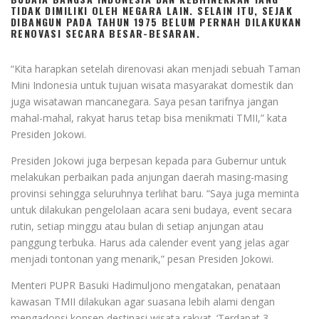
TIDAK DIMILIKI OLEH NEGARA LAIN. SELAIN ITU, SEJAK
DIBANGUN PADA TAHUN 1975 BELUM PERNAH DILAKUKAN
RENOVASI SECARA BESAR-BESARAN.
“Kita harapkan setelah direnovasi akan menjadi sebuah Taman
Mini Indonesia untuk tujuan wisata masyarakat domestik dan
juga wisatawan mancanegara. Saya pesan tarifnya jangan
mahal-mahal, rakyat harus tetap bisa menikmati TMII,” kata
Presiden Jokowi.
Presiden Jokowi juga berpesan kepada para Gubernur untuk
melakukan perbaikan pada anjungan daerah masing-masing
provinsi sehingga seluruhnya terlihat baru. “Saya juga meminta
untuk dilakukan pengelolaan acara seni budaya, event secara
rutin, setiap minggu atau bulan di setiap anjungan atau
panggung terbuka. Harus ada calender event yang jelas agar
menjadi tontonan yang menarik,” pesan Presiden Jokowi.
Menteri PUPR Basuki Hadimuljono mengatakan, penataan
kawasan TMII dilakukan agar suasana lebih alami dengan
mengadopsi konsep destinasi wisata rakyat. ‘Terdapat 3