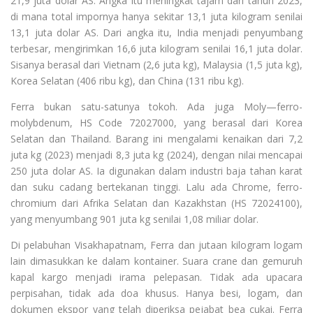
21,9 juta dolar AS. Angka itu meningkat tajam dari tahun 2023,
di mana total impornya hanya sekitar 13,1 juta kilogram senilai
13,1 juta dolar AS. Dari angka itu, India menjadi penyumbang
terbesar, mengirimkan 16,6 juta kilogram senilai 16,1 juta dolar.
Sisanya berasal dari Vietnam (2,6 juta kg), Malaysia (1,5 juta kg),
Korea Selatan (406 ribu kg), dan China (131 ribu kg).
Ferra bukan satu-satunya tokoh. Ada juga Moly—ferro-
molybdenum, HS Code 72027000, yang berasal dari Korea
Selatan dan Thailand. Barang ini mengalami kenaikan dari 7,2
juta kg (2023) menjadi 8,3 juta kg (2024), dengan nilai mencapai
250 juta dolar AS. Ia digunakan dalam industri baja tahan karat
dan suku cadang bertekanan tinggi. Lalu ada Chrome, ferro-
chromium dari Afrika Selatan dan Kazakhstan (HS 72024100),
yang menyumbang 901 juta kg senilai 1,08 miliar dolar.
Di pelabuhan Visakhapatnam, Ferra dan jutaan kilogram logam
lain dimasukkan ke dalam kontainer. Suara crane dan gemuruh
kapal kargo menjadi irama pelepasan. Tidak ada upacara
perpisahan, tidak ada doa khusus. Hanya besi, logam, dan
dokumen ekspor yang telah diperiksa pejabat bea cukai. Ferra