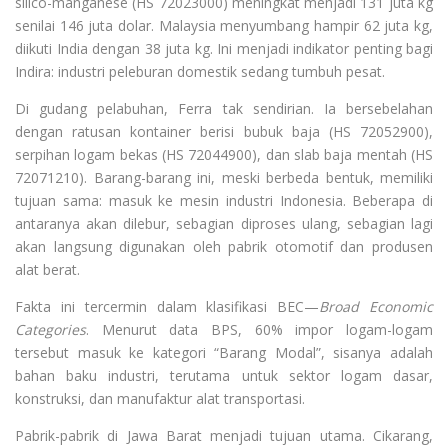
silico-manganese (HS 72023000) meningkat menjadi 131 juta kg
senilai 146 juta dolar. Malaysia menyumbang hampir 62 juta kg,
diikuti India dengan 38 juta kg. Ini menjadi indikator penting bagi
Indira: industri peleburan domestik sedang tumbuh pesat.
Di gudang pelabuhan, Ferra tak sendirian. Ia bersebelahan
dengan ratusan kontainer berisi bubuk baja (HS 72052900),
serpihan logam bekas (HS 72044900), dan slab baja mentah (HS
72071210). Barang-barang ini, meski berbeda bentuk, memiliki
tujuan sama: masuk ke mesin industri Indonesia. Beberapa di
antaranya akan dilebur, sebagian diproses ulang, sebagian lagi
akan langsung digunakan oleh pabrik otomotif dan produsen
alat berat.
Fakta ini tercermin dalam klasifikasi BEC—
Broad Economic
Categories
. Menurut data BPS, 60% impor logam-logam
tersebut masuk ke kategori “Barang Modal”, sisanya adalah
bahan baku industri, terutama untuk sektor logam dasar,
konstruksi, dan manufaktur alat transportasi.
Pabrik-pabrik di Jawa Barat menjadi tujuan utama. Cikarang,