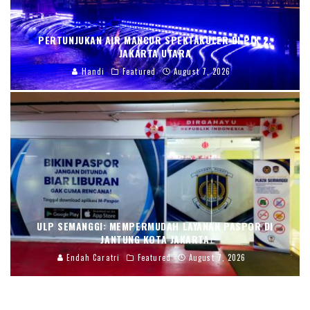
PERTUNJUKAN AIR MANCUR SPEKTAKULER DI PIK 2,
JAKARTA UTARA
Handi
Featured
August 7, 2026
ULP SEMANGGI: MEMPERMUDAH LAYANAN PASPOR DI
JANTUNG KOTA JAKARTA
Endah Caratri
Featured
August 7, 2026