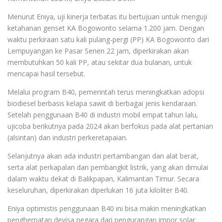
Menurut Eniya, uji kinerja terbatas itu bertujuan untuk menguji
ketahanan genset KA Bogowonto selama 1.200 jam. Dengan
waktu perkiraan satu kali pulang-pergi (PP) KA Bogowonto dari
Lempuyangan ke Pasar Senen 22 jam, diperkirakan akan
membutuhkan 50 kali PP, atau sekitar dua bulanan, untuk
mencapai hasil tersebut.
Melalui program B40, pemerintah terus meningkatkan adopsi
biodiesel berbasis kelapa sawit di berbagai jenis kendaraan.
Setelah penggunaan B40 di industri mobil empat tahun lalu,
ujicoba berikutnya pada 2024 akan berfokus pada alat pertanian
(alsintan) dan industri perkeretapaian.
Selanjutnya akan ada industri pertambangan dan alat berat,
serta alat perkapalan dan pembangkit listrik, yang akan dimulai
dalam waktu dekat di Balikpapan, Kalimantan Timur. Secara
keseluruhan, diperkirakan diperlukan 16 juta kiloliter B40.
Eniya optimistis penggunaan B40 ini bisa makin meningkatkan
penghematan devisa negara dari pengurangan impor solar