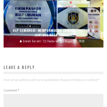
ULP SEMANGGI: MEMPERMUDAH LAYANAN PASPOR DI
JANTUNG KOTA JAKARTA
Endah Caratri
Featured
August 7, 2026
LEAVE A REPLY
Your email address will not be published.
Required fields are marked
*
Comment
*