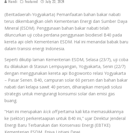
Handi
Featured
July 23, 2024
(Beritadaerah-Yogyakarta) Pemanfaatan bahan bakar nabati
terus dikembangkan oleh Kementerian Energi dan Sumber Daya
Mineral (ESDM). Penggunaan bahan bakar nabati telah
diluncurkan uji coba perdana penggunaan biodiesel B40 pada
kereta api oleh Kementerian ESDM. Hal ini menandai babak baru
dalam transisi energi Indonesia.
Seperti dikutip laman Kementerian ESDM, Selasa (23/7), uji coba
itu dilakukan di Stasiun Lempuyangan, Yogyakarta, Senin (22/7)
dengan menggunakan kereta api Bogowonto relasi Yogyakarta
– Pasar Senen. B40, campuran solar 60 persen dan bahan bakar
nabati dari kelapa sawit 40 persen, diharapkan menjadi solusi
strategis untuk mengurangi konsumsi solar dan emisi gas
buang.
“Hari ini merupakan
kick
off
pertama kali kita memasukkannya
ke (sektor) perkeretaapian untuk B40 ini,” ujar Direktur Jenderal
Energi Baru Terbarukan dan Konservasi Energi (EBTKE)
Kementerian ESDM, Eniya Listiani Dewi.