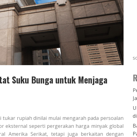
s
R
etat Suku Bunga untuk Menjaga
P
J
U
d
i tukar rupiah dinilai mulai mengarah pada persoalan
B
tor eksternal seperti pergerakan harga minyak global
P
l Amerika Serikat, tetapi juga berkaitan dengan