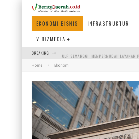
EKONOMI BISNIS
INFRASTRUKTUR
VIBIZMEDIA
BREAKING
ULP SEMANGGI: MEMPERMUDAH LAYANAN P
Home
Ekonomi
BAKMI PANGSIT AYAM, KULINER LEGENDAR
KETIKA INSTITUSI MENENTUKAN MASA DE
PERTUNJUKAN AIR MANCUR SPEKTAKULER 