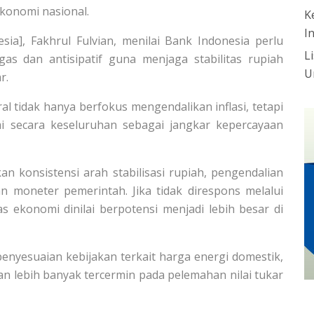
konomi nasional.
K
I
sia], Fakhrul Fulvian, menilai Bank Indonesia perlu
L
s dan antisipatif guna menjaga stabilitas rupiah
U
r.
al tidak hanya berfokus mengendalikan inflasi, tetapi
mi secara keseluruhan sebagai jangkar kepercayaan
n konsistensi arah stabilisasi rupiah, pengendalian
dan moneter pemerintah. Jika tidak direspons melalui
as ekonomi dinilai berpotensi menjadi lebih besar di
enyesuaian kebijakan terkait harga energi domestik,
an lebih banyak tercermin pada pelemahan nilai tukar