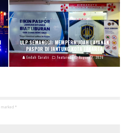
I
ULP SEMANGGI: MEMPERMUDAH LAYANAN
PASPOR DI JANTUNG KOTA JAKARTA
Endah Caratri
Featured
August 7, 2026
re marked
*