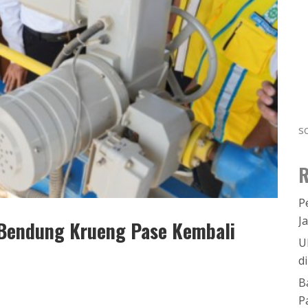
s
R
P
J
 Bendung Krueng Pase Kembali
U
d
B
P