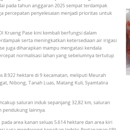
ulai pada tahun anggaran 2025 sempat terdampak
 percepatan penyelesaian menjadi prioritas untuk
i DI Krueng Pase kini kembali berfungsi dalam
rdampak serta meningkatkan ketersediaan air irigasi
 Pase juga diharapkan mampu mengatasi kendala
cepat normalisasi lahan yang sebelumnya tertutup
s 8.922 hektare di 9 kecamatan, meliputi Meurah
gat, Nibong, Tanah Luas, Matang Kuli, Syamtalira
mencakup saluran induk sepanjang 32,82 km, saluran
an pendukung lainnya.
i pada area kanan seluas 5.614 hektare dan area kiri
igasi juga mendorong kenaikan Indeks Pertanaman (IP)