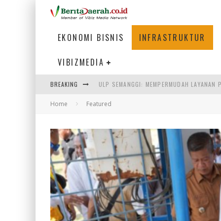
EKONOMI BISNIS
INFRASTRUKTUR
VIBIZMEDIA
BREAKING
BAKMI PANGSIT AYAM, KULINER LEGENDAR
Home
Featured
KETIKA INSTITUSI MENENTUKAN MASA DE
PERTUNJUKAN AIR MANCUR SPEKTAKULER 
ULP SEMANGGI: MEMPERMUDAH LAYANAN P