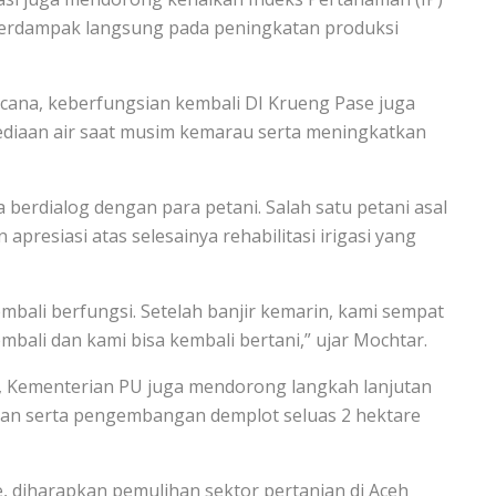
 berdampak langsung pada peningkatan produksi
ana, keberfungsian kembali DI Krueng Pase juga
diaan air saat musim kemarau serta meningkatkan
berdialog dengan para petani. Salah satu petani asal
esiasi atas selesainya rehabilitasi irigasi yang
bali berfungsi. Setelah banjir kemarin, kami sempat
mbali dan kami bisa kembali bertani,” ujar Mochtar.
, Kementerian PU juga mendorong langkah lanjutan
nian serta pengembangan demplot seluas 2 hektare
 diharapkan pemulihan sektor pertanian di Aceh