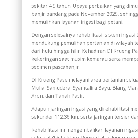
sekitar 4,5 tahun. Upaya perbaikan yang dim
banjir bandang pada November 2025, sehingga
memulihkan layanan irigasi bagi petani.
Dengan selesainya rehabilitasi, sistem irigas
mendukung pemulihan pertanian di wilayah te
dari hulu hingga hilir. Kehadiran DI Krueng
kekeringan saat musim kemarau serta memper
sedimen pascabanjir.
DI Krueng Pase melayani area pertanian selua
Mulia, Samudera, Syamtalira Bayu, Blang Man
Aron, dan Tanah Pasir.
Adapun jaringan irigasi yang direhabilitasi 
sekunder 112,36 km, serta jaringan tersier d
Rehabilitasi ini mengembalikan layanan irigas
seluas 3.308 hektare. Peningkatan kinerja ir