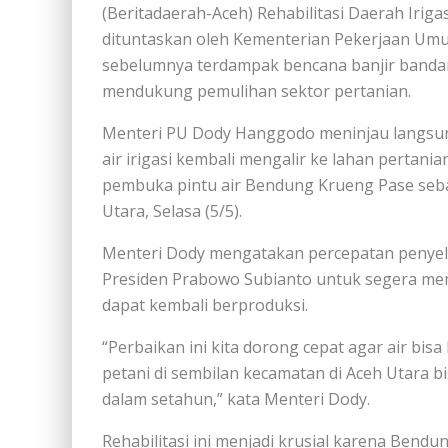
(Beritadaerah-Aceh) Rehabilitasi Daerah Iriga
dituntaskan oleh Kementerian Pekerjaan Umum
sebelumnya terdampak bencana banjir banda
mendukung pemulihan sektor pertanian.
Menteri PU Dody Hanggodo meninjau langsung 
air irigasi kembali mengalir ke lahan pertan
pembuka pintu air Bendung Krueng Pase sebag
Utara, Selasa (5/5).
Menteri Dody mengatakan percepatan penyeles
Presiden Prabowo Subianto untuk segera mem
dapat kembali berproduksi.
“Perbaikan ini kita dorong cepat agar air bi
petani di sembilan kecamatan di Aceh Utara 
dalam setahun,” kata Menteri Dody.
Rehabilitasi ini menjadi krusial karena Bend