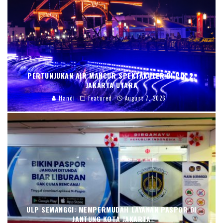
PERTUNJUKAN AIR MANCUR SPEKTAKULER DI PIK 2,
JAKARTA UTARA
Handi
Featured
August 7, 2026
ULP SEMANGGI: MEMPERMUDAH LAYANAN PASPOR DI
JANTUNG KOTA JAKARTA