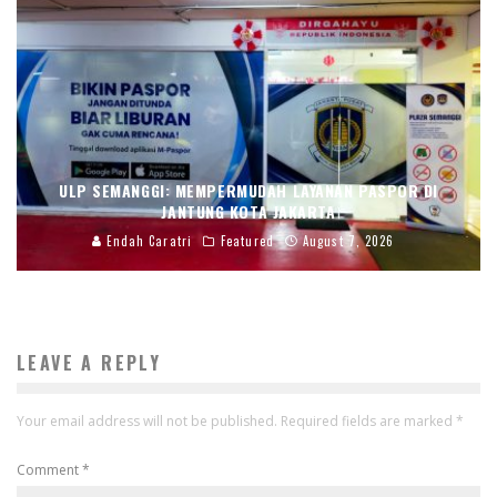
ULP SEMANGGI: MEMPERMUDAH LAYANAN PASPOR DI
JANTUNG KOTA JAKARTA
Endah Caratri
Featured
August 7, 2026
LEAVE A REPLY
Your email address will not be published.
Required fields are marked
*
Comment
*