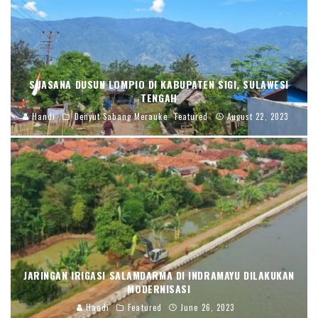
SUASANA DUSUN LOMPIO DI KABUPATEN SIGI, SULAWESI
TENGAH
Handi
Denyut Sabang Merauke
Featured
August 22, 2023
JARINGAN IRIGASI SALAMDARMA DI INDRAMAYU DILAKUKAN
MODERNISASI
Handi
Featured
June 26, 2023