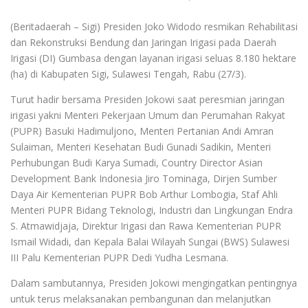
(Beritadaerah – Sigi) Presiden Joko Widodo resmikan Rehabilitasi
dan Rekonstruksi Bendung dan Jaringan Irigasi pada Daerah
Irigasi (DI) Gumbasa dengan layanan irigasi seluas 8.180 hektare
(ha) di Kabupaten Sigi, Sulawesi Tengah, Rabu (27/3).
Turut hadir bersama Presiden Jokowi saat peresmian jaringan
irigasi yakni Menteri Pekerjaan Umum dan Perumahan Rakyat
(PUPR) Basuki Hadimuljono, Menteri Pertanian Andi Amran
Sulaiman, Menteri Kesehatan Budi Gunadi Sadikin, Menteri
Perhubungan Budi Karya Sumadi, Country Director Asian
Development Bank Indonesia Jiro Tominaga, Dirjen Sumber
Daya Air Kementerian PUPR Bob Arthur Lombogia, Staf Ahli
Menteri PUPR Bidang Teknologi, Industri dan Lingkungan Endra
S. Atmawidjaja, Direktur Irigasi dan Rawa Kementerian PUPR
Ismail Widadi, dan Kepala Balai Wilayah Sungai (BWS) Sulawesi
III Palu Kementerian PUPR Dedi Yudha Lesmana.
Dalam sambutannya, Presiden Jokowi mengingatkan pentingnya
untuk terus melaksanakan pembangunan dan melanjutkan