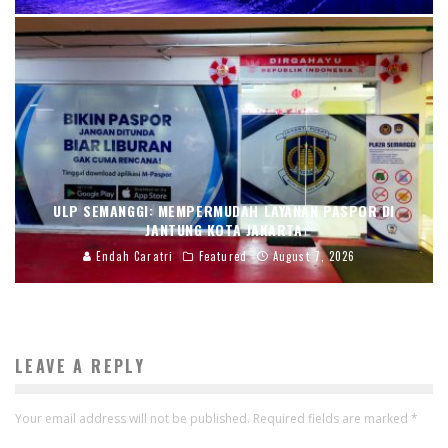
ULP SEMANGGI: MEMPERMUDAH LAYANAN PASPOR DI
JANTUNG KOTA JAKARTA
Endah Caratri
Featured
August 7, 2026
LEAVE A REPLY
Your email address will not be published.
Required fields are marked
*