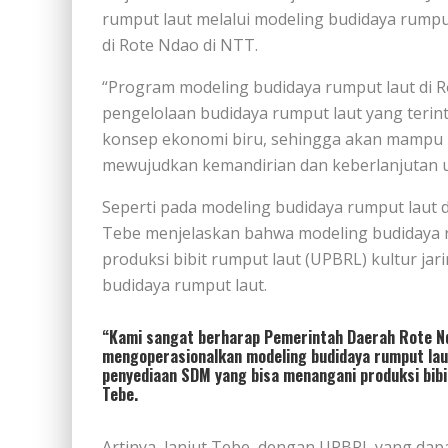
rumput laut melalui modeling budidaya rumput 
di Rote Ndao di NTT.
“Program modeling budidaya rumput laut di Ro
pengelolaan budidaya rumput laut yang teri
konsep ekonomi biru, sehingga akan mampu 
mewujudkan kemandirian dan keberlanjutan u
Seperti pada modeling budidaya rumput laut d
Tebe menjelaskan bahwa modeling budidaya r
produksi bibit rumput laut (UPBRL) kultur jar
budidaya rumput laut.
“Kami sangat berharap Pemerintah Daerah Rote N
mengoperasionalkan modeling budidaya rumput laut
penyediaan SDM yang bisa menangani produksi bibit
Tebe.
Artinya, lanjut Tebe, dengan UPBRL yang dap