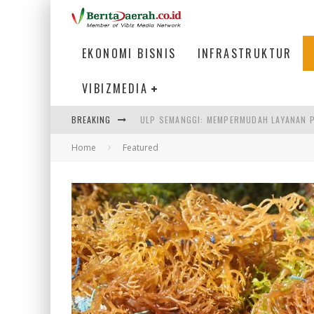
EKONOMI BISNIS
INFRASTRUKTUR
VIBIZMEDIA
ULP SEMANGGI: MEMPERMUDAH LAYANAN P
BREAKING
BAKMI PANGSIT AYAM, KULINER LEGENDAR
Home
Featured
KETIKA INSTITUSI MENENTUKAN MASA DE
PERTUNJUKAN AIR MANCUR SPEKTAKULER 