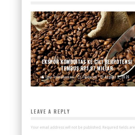
EKSPOR KOMODITAS KE CILI BERPOTENSI
TEMBUS RP1,87 MILIAR
Emy Trimahanani
Featured
August 3, 2026
LEAVE A REPLY
Your email address will not be published.
Required fields a