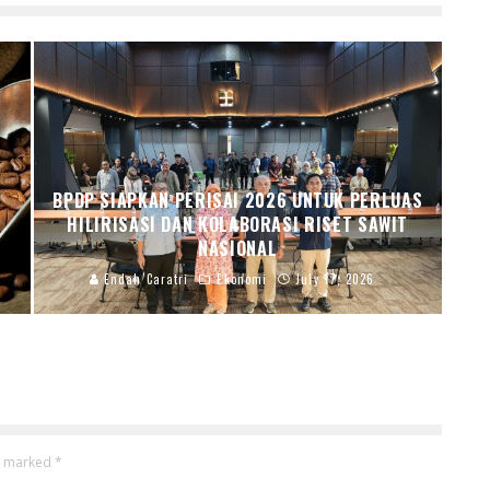
BPDP SIAPKAN PERISAI 2026 UNTUK PERLUAS
HILIRISASI DAN KOLABORASI RISET SAWIT
NASIONAL
Endah Caratri
Ekonomi
July 17, 2026
re marked
*