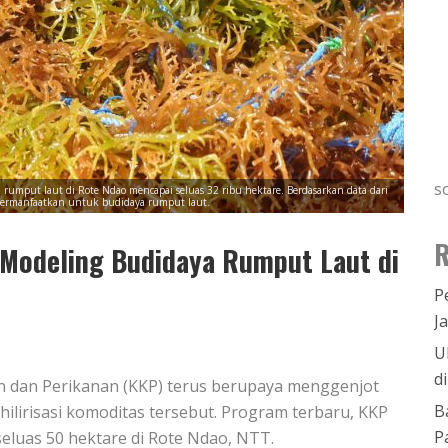
s
rumput laut di Rote Ndao mencapai seluas 32 ribu hektare. Berdasarkan data dari
 termanfaatkan untuk budidaya rumput laut.
R
 Modeling Budidaya Rumput Laut di
P
J
U
d
an dan Perikanan (KKP) terus berupaya menggenjot
B
hilirisasi komoditas tersebut. Program terbaru, KKP
P
luas 50 hektare di Rote Ndao, NTT.