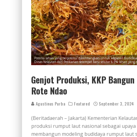
Potensi lahan yang berpotensi dikembangkan untuk kegiatan budidaya 
Dinas Kelautan dan Perikanan setempat baru sekitar 6,9% lahan yang
Genjot Produksi, KKP Bangun
Rote Ndao
Agustinus Purba
Featured
September 3, 2024
(Beritadaerah – Jakarta) Kementerian Kelaut
produksi rumput laut nasional sebagai upaya 
membangun modeling budidaya rumput laut se