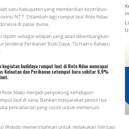
K
alah satu Kabupaten yang memberikan kontribusi
I
Provinsi NTT. Ditambah lagi rumput laut Rote Ndao
L
donesia di pasar dunia.
U
o dipilih sebagai wilayah yang akan dikembangkan
tur Jenderal Perikanan Budi Daya, Tb Haeru Rahayu
.
 kegiatan budidaya rumput laut di Rote Ndao mencapai
nas Kelautan dan Perikanan setempat baru sekitar 6,9%
laut.
 di Rote Ndao menjadi penyokong kehidupan
umput laut di sana. Bahkan masyarakat pesisirnya
ata pencaharian yang cocok untuk memenuhi
ko Widodo memerintahkan untuk melakukan hilirisasi