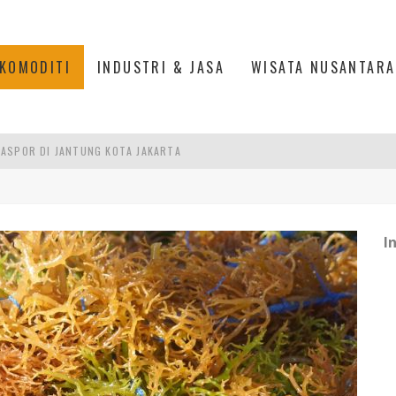
KOMODITI
INDUSTRI & JASA
WISATA NUSANTARA
ASPOR DI JANTUNG KOTA JAKARTA
IS DI PASAR BARU JAKARTA
PAN INDONESIA
DI PIK 2, JAKARTA UTARA
I