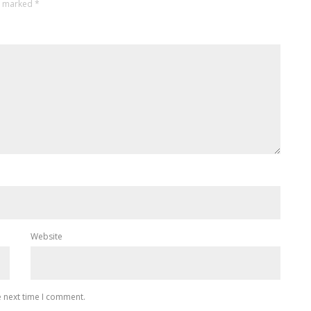
re marked
*
Website
e next time I comment.