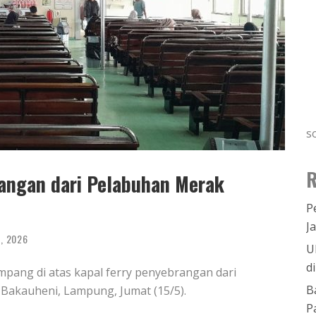
s
R
angan dari Pelabuhan Merak
P
J
5, 2026
U
d
ang di atas kapal ferry penyebrangan dari
B
Bakauheni, Lampung, Jumat (15/5).
P