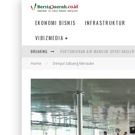
EKONOMI BISNIS
INFRASTRUKTUR
VIBIZMEDIA
BREAKING
PERTUNJUKAN AIR MANCUR SPEKTAKULER 
Home
Denyut Sabang Merauke
ULP SEMANGGI: MEMPERMUDAH LAYANAN P
BAKMI PANGSIT AYAM, KULINER LEGENDAR
KETIKA INSTITUSI MENENTUKAN MASA DE