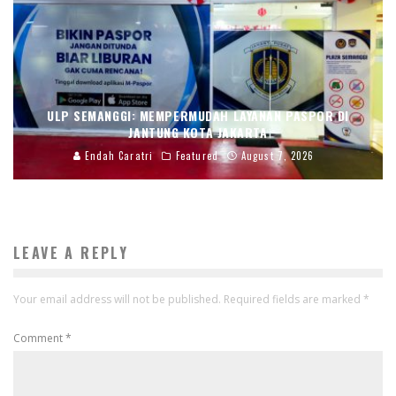
ULP SEMANGGI: MEMPERMUDAH LAYANAN PASPOR DI
JANTUNG KOTA JAKARTA
Endah Caratri
Featured
August 7, 2026
LEAVE A REPLY
Your email address will not be published.
Required fields are marked
*
Comment
*