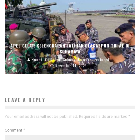
APEL GELAR KELENGKAPAN LATIHAN GLAGASPUR TNI AL DI
SURABAYA
Handi
Denyut Sabang Merauke
Featured
November 14, 2023
LEAVE A REPLY
Your email address will not be published.
Required fields are marked
*
Comment
*