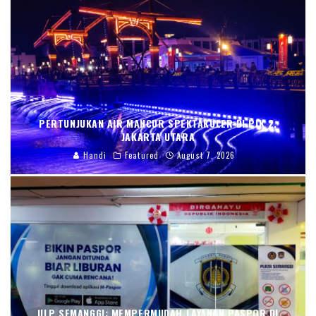
PERTUNJUKAN AIR MANCUR SPEKTAKULER DI PIK 2,
JAKARTA UTARA
Handi
Featured
August 7, 2026
ULP SEMANGGI: MEMPERMUDAH LAYANAN PASPOR DI