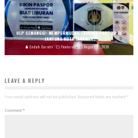
ULP SEMANGGI: MEMPERMUDAH LAYANAN PASPOR DI
JANTUNG KOTA JAKARTA
Endah Caratri
Featured
August 7, 2026
LEAVE A REPLY
Your email address will not be published.
Required fields are marked
*
Comment
*