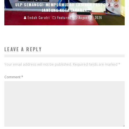
ULP SEMANGGI: MEMPERMUDAH LAYANAN PASPOR DI
JANTUNG KOTA JAKARTA
Endah Caratri
Featured
August 7, 2026
LEAVE A REPLY
Your email address will not be published.
Required fields are marked
*
Comment
*