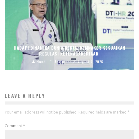
HADAPI DINAMIKA DUNIA KERJA, KEMNAKER SESUAIKAN
REGULASI KETENAGAKERJAAN
Handi
Featured
August 7, 2026
LEAVE A REPLY
Your email address will not be published.
Required fields are marked
*
Comment
*