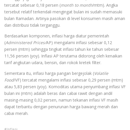
tercatat sebesar 0,18 persen (
month to month
/mtm). Angka
tersebut relatif terkendali mengingat bulan ini sudah memasuki
bulan Ramadan. Artinya pasokan di level konsumen masih aman
dan distribusi tidak terganggu.
Berdasarkan komponen, inflasi harga diatur pemerintah
(
Administered Prices/
AP) mengalami inflasi sebesar 0,12
persen (mtm) sehingga tingkat inflasi tahun ke tahun sebesar
11,56 persen (yoy). Inflasi AP terutama didorong oleh kenaikan
tarif angkutan udara, bensin, dan rokok kretek filter.
Sementara itu, inflasi harga pangan bergejolak (
Volatile
Food
/VF) tercatat mengalami inflasi sebesar 0,29 persen (mtm)
atau 5,83 persen (yoy). Komoditas utama penyumbang inflasi VF
bulan ini (mtm) adalah beras dan cabai rawit dengan andil
masing-masing 0,02 persen, namun tekanan inflasi VF masih
dapat terbantu dengan penurunan harga bawang merah dan
cabai merah.
Inflasi