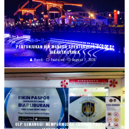
PERTUNJUKAN AIR MANCUR SPEKTAKULER DI PIK 2,
JAKARTA UTARA
Handi
Featured
August 7, 2026
ULP SEMANGGI: MEMPERMUDAH LAYANAN PASPOR DI