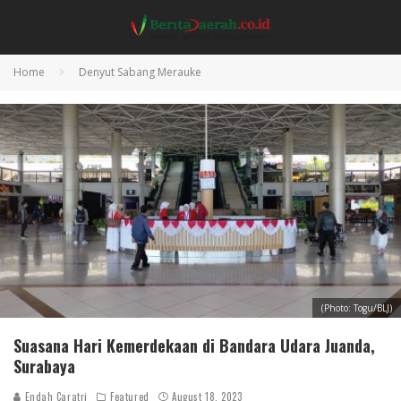
Home
Denyut Sabang Merauke
(Photo: Togu/BLJ)
Suasana Hari Kemerdekaan di Bandara Udara Juanda,
Surabaya
Endah Caratri
Featured
August 18, 2023