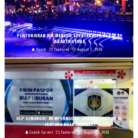
PERTUNJUKAN AIR MANCUR SPEKTAKULER DI PIK 2,
JAKARTA UTARA
Handi
Featured
August 7, 2026
ULP SEMANGGI: MEMPERMUDAH LAYANAN PASPOR DI
JANTUNG KOTA JAKARTA
Endah Caratri
Featured
August 7, 2026