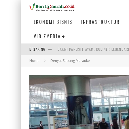
EKONOMI BISNIS
INFRASTRUKTUR
VIBIZMEDIA
BAKMI PANGSIT AYAM, KULINER LEGENDAR
BREAKING
KETIKA INSTITUSI MENENTUKAN MASA DE
Home
Denyut Sabang Merauke
LISTRIK KALIMANTAN BERANGSUR NORMA
ULP SEMANGGI: MEMPERMUDAH LAYANAN P