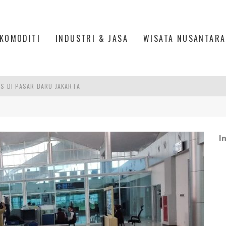
KOMODITI
INDUSTRI & JASA
WISATA NUSANTARA
IS DI PASAR BARU JAKARTA
PAN INDONESIA
L, ESDM UNGKAP PENYEBAB PEMADAMAN
I
ASPOR DI JANTUNG KOTA JAKARTA