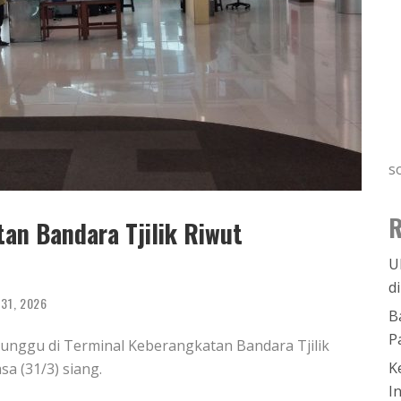
s
R
an Bandara Tjilik Riwut
U
d
 31, 2026
B
P
unggu di Terminal Keberangkatan Bandara Tjilik
K
a (31/3) siang.
I