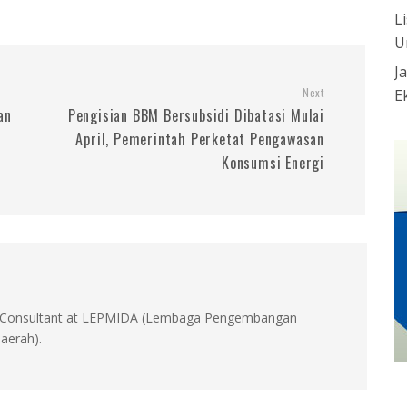
L
U
J
Next
E
an
Pengisian BBM Bersubsidi Dibatasi Mulai
April, Pemerintah Perketat Pengawasan
Konsumsi Energi
id, Consultant at LEPMIDA (Lembaga Pengembangan
aerah).