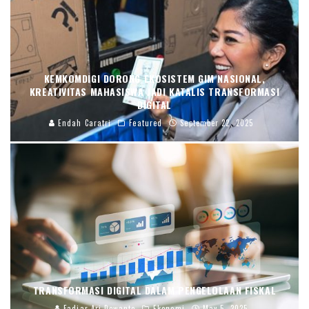
KEMKOMDIGI DORONG EKOSISTEM GIM NASIONAL,
KREATIVITAS MAHASISWA JADI KATALIS TRANSFORMASI
DIGITAL
Endah Caratri
Featured
September 22, 2025
TRANSFORMASI DIGITAL DALAM PENGELOLAAN FISKAL
Fadjar Ari Dewanto
Ekonomi
May 5, 2025