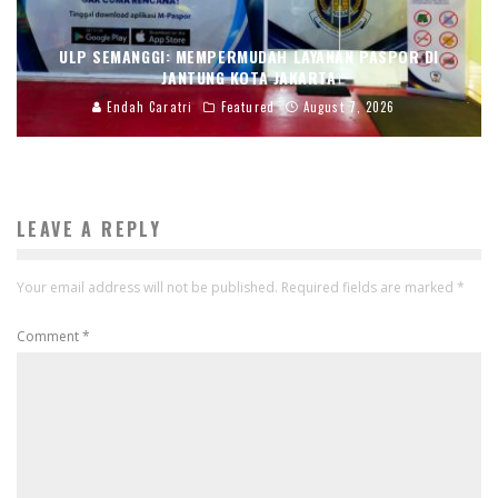
ULP SEMANGGI: MEMPERMUDAH LAYANAN PASPOR DI
JANTUNG KOTA JAKARTA
Endah Caratri
Featured
August 7, 2026
LEAVE A REPLY
Your email address will not be published.
Required fields are marked
*
Comment
*