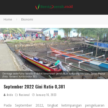
Home
Ekonomi
Dermaga sederhana berada di dekat keramaian penduduk kampung Menawi, Serui, Papua
(Foto: Yansen/ Kontributor BD)
September 2022 Gini Ratio 0,381
Aride
Nasional
January 16, 2023
Pada September 2022, tingkat ketimpangan pengeluaran