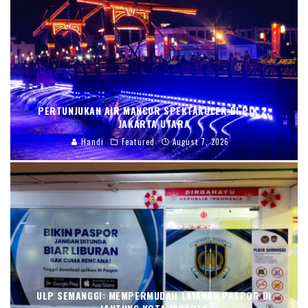
PERTUNJUKAN AIR MANCUR SPEKTAKULER DI PIK 2,
JAKARTA UTARA
Handi
Featured
August 7, 2026
ULP SEMANGGI: MEMPERMUDAH LAYANAN PASPOR DI