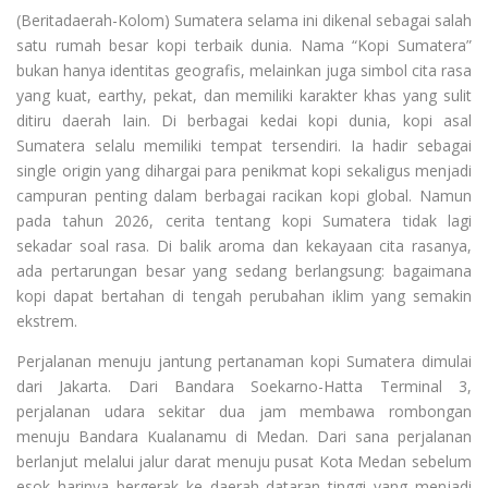
(Beritadaerah-Kolom) Sumatera selama ini dikenal sebagai salah
satu rumah besar kopi terbaik dunia. Nama “Kopi Sumatera”
bukan hanya identitas geografis, melainkan juga simbol cita rasa
yang kuat, earthy, pekat, dan memiliki karakter khas yang sulit
ditiru daerah lain. Di berbagai kedai kopi dunia, kopi asal
Sumatera selalu memiliki tempat tersendiri. Ia hadir sebagai
single origin yang dihargai para penikmat kopi sekaligus menjadi
campuran penting dalam berbagai racikan kopi global. Namun
pada tahun 2026, cerita tentang kopi Sumatera tidak lagi
sekadar soal rasa. Di balik aroma dan kekayaan cita rasanya,
ada pertarungan besar yang sedang berlangsung: bagaimana
kopi dapat bertahan di tengah perubahan iklim yang semakin
ekstrem.
Perjalanan menuju jantung pertanaman kopi Sumatera dimulai
dari Jakarta. Dari Bandara Soekarno-Hatta Terminal 3,
perjalanan udara sekitar dua jam membawa rombongan
menuju Bandara Kualanamu di Medan. Dari sana perjalanan
berlanjut melalui jalur darat menuju pusat Kota Medan sebelum
esok harinya bergerak ke daerah dataran tinggi yang menjadi