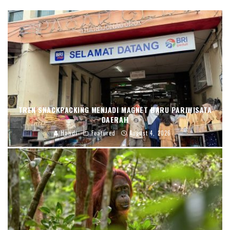
TREN SNACKPACKING MENJADI MAGNET BARU PARIWISATA
DAERAH
Handi
Featured
August 4, 2026