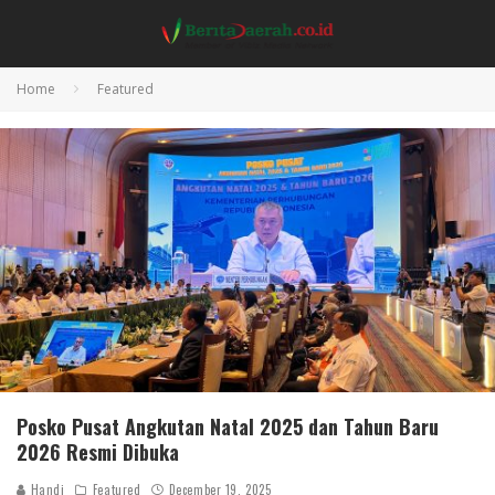
Home
Featured
Posko Pusat Angkutan Natal 2025 dan Tahun Baru
2026 Resmi Dibuka
Handi
Featured
December 19, 2025