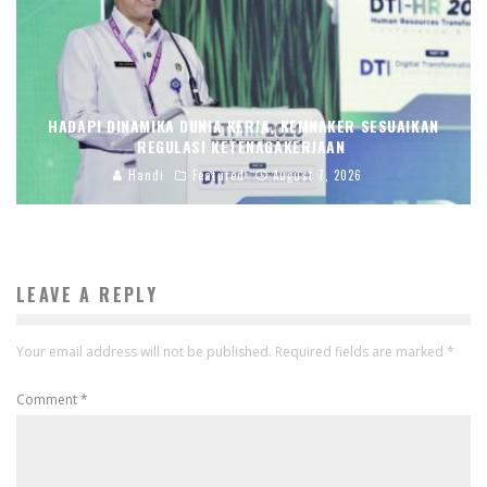
HADAPI DINAMIKA DUNIA KERJA, KEMNAKER SESUAIKAN
REGULASI KETENAGAKERJAAN
Handi
Featured
August 7, 2026
LEAVE A REPLY
Your email address will not be published.
Required fields are marked
*
Comment
*