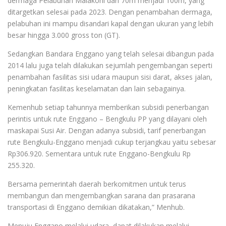
dermaga Pelabuhan Malakoni dari 70m menjadi 100m, yang
ditargetkan selesai pada 2023. Dengan penambahan dermaga,
pelabuhan ini mampu disandari kapal dengan ukuran yang lebih
besar hingga 3.000 gross ton (GT).
Sedangkan Bandara Enggano yang telah selesai dibangun pada
2014 lalu juga telah dilakukan sejumlah pengembangan seperti
penambahan fasilitas sisi udara maupun sisi darat, akses jalan,
peningkatan fasilitas keselamatan dan lain sebagainya.
Kemenhub setiap tahunnya memberikan subsidi penerbangan
perintis untuk rute Enggano – Bengkulu PP yang dilayani oleh
maskapai Susi Air. Dengan adanya subsidi, tarif penerbangan
rute Bengkulu-Enggano menjadi cukup terjangkau yaitu sebesar
Rp306.920. Sementara untuk rute Enggano-Bengkulu Rp
255.320.
Bersama pemerintah daerah berkomitmen untuk terus
membangun dan mengembangkan sarana dan prasarana
transportasi di Enggano demikian dikatakan,” Menhub.
Menuju Enggano melalui udara, dapat dilakukan melalui