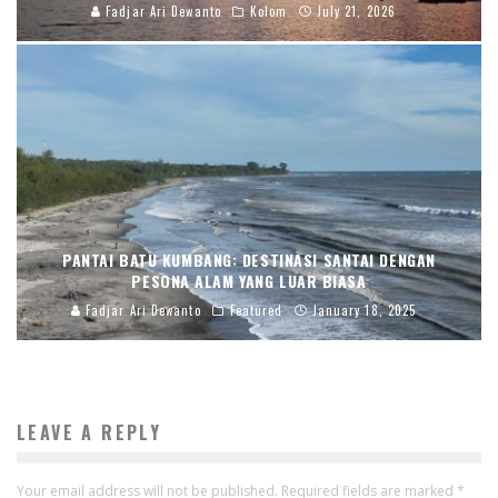
Fadjar Ari Dewanto
Kolom
July 21, 2026
PANTAI BATU KUMBANG: DESTINASI SANTAI DENGAN
PESONA ALAM YANG LUAR BIASA
Fadjar Ari Dewanto
Featured
January 18, 2025
LEAVE A REPLY
Your email address will not be published.
Required fields are marked
*