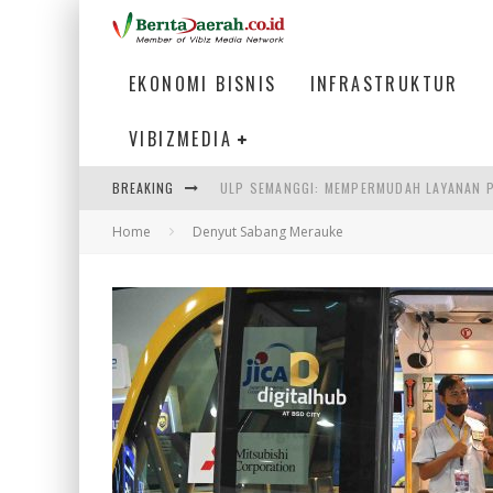
EKONOMI BISNIS
INFRASTRUKTUR
VIBIZMEDIA
ULP SEMANGGI: MEMPERMUDAH LAYANAN P
BREAKING
BAKMI PANGSIT AYAM, KULINER LEGENDAR
Home
Denyut Sabang Merauke
KETIKA INSTITUSI MENENTUKAN MASA DE
PERTUNJUKAN AIR MANCUR SPEKTAKULER 