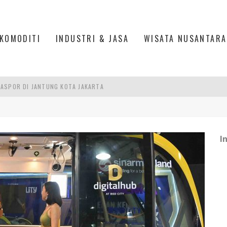
KOMODITI
INDUSTRI & JASA
WISATA NUSANTARA
ASPOR DI JANTUNG KOTA JAKARTA
IS DI PASAR BARU JAKARTA
PAN INDONESIA
I
DI PIK 2, JAKARTA UTARA