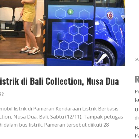
s
R
trik di Bali Collection, Nusa Dua
P
22
J
obil listrik di Pameran Kendaraan Listrik Berbasis
U
ction, Nusa Dua, Bali, Sabtu (12/11). Tampak petugas
d
alam bus listrik. Pameran tersebut diikuti 28
B
P