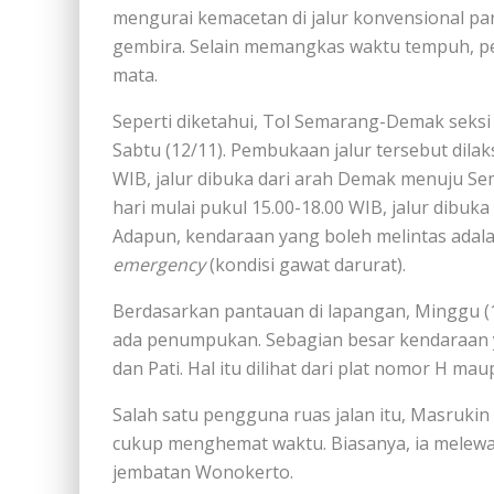
mengurai kemacetan di jalur konvensional p
gembira. Selain memangkas waktu tempuh, p
mata.
Seperti diketahui, Tol Semarang-Demak seksi
Sabtu (12/11). Pembukaan jalur tersebut dilak
WIB, jalur dibuka dari arah Demak menuju Se
hari mulai pukul 15.00-18.00 WIB, jalur dibu
Adapun, kendaraan yang boleh melintas adal
emergency
(kondisi gawat darurat).
Berdasarkan pantauan di lapangan, Minggu (13
ada penumpukan. Sebagian besar kendaraan y
dan Pati. Hal itu dilihat dari plat nomor H ma
Salah satu pengguna ruas jalan itu, Masrukin
cukup menghemat waktu. Biasanya, ia melewat
jembatan Wonokerto.