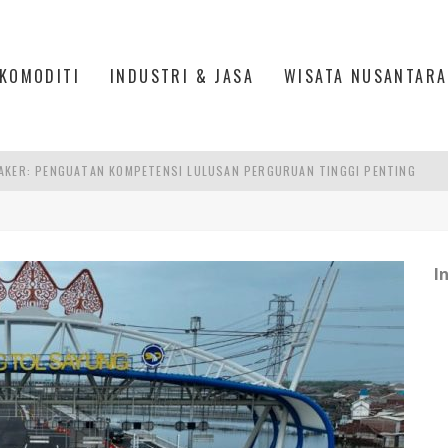
KOMODITI
INDUSTRI & JASA
WISATA NUSANTARA
AKER: PENGUATAN KOMPETENSI LULUSAN PERGURUAN TINGGI PENTING
RA SULTAN MAHMUD BADARUDDIN II, PALEMBANG
S, MANADO
TRI KEHUTANAN INDONESIA
I