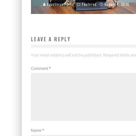
Agustinus Purba
Featured
August 4, 2026
LEAVE A REPLY
Your email address will not be published.
Required fields a
Comment
*
Name
*