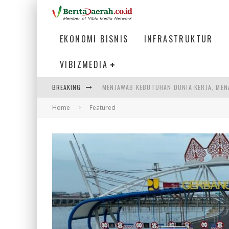
EKONOMI BISNIS
INFRASTRUKTUR
VIBIZMEDIA
MENJAWAB KEBUTUHAN DUNIA KERJA, MEN
BREAKING
PENUMPANG MENGAMBIL BAGASI DI BANDA
Home
Featured
WARGA MEMANCING DI KAWASAN MEGAMA
SUMATERA SEBAGAI MOTOR UTAMA INDUS