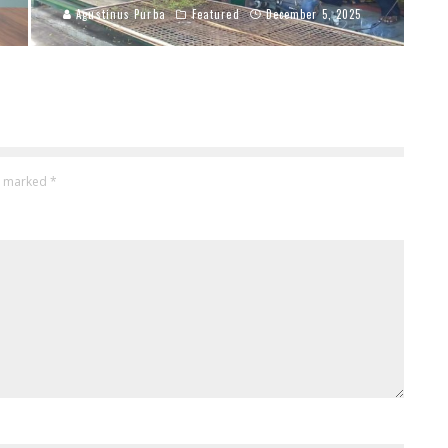
Agustinus Purba
Featured
December 5, 2025
re marked
*