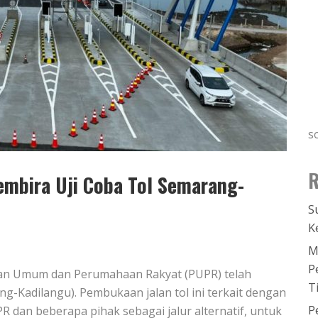
s
R
mbira Uji Coba Tol Semarang-
S
K
M
P
aan Umum dan Perumahaan Rakyat (PUPR) telah
T
-Kadilangu). Pembukaan jalan tol ini terkait dengan
P
R dan beberapa pihak sebagai jalur alternatif, untuk