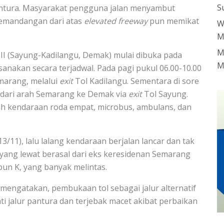
S
antura. Masyarakat pengguna jalan menyambut
emandangan dari atas
elevated freeway
pun memikat
W
M
M
 II (Sayung-Kadilangu, Demak) mulai dibuka pada
M
sanakan secara terjadwal. Pada pagi pukul 06.00-10.00
marang, melalui
exit
Tol Kadilangu. Sementara di sore
ka dari arah Semarang ke Demak via
exit
Tol Sayung.
ah kendaraan roda empat, microbus, ambulans, dan
/11), lalu lalang kendaraan berjalan lancar dan tak
ang lewat berasal dari eks keresidenan Semarang
upun K, yang banyak melintas.
 mengatakan, pembukaan tol sebagai jalur alternatif
i jalur pantura dan terjebak macet akibat perbaikan