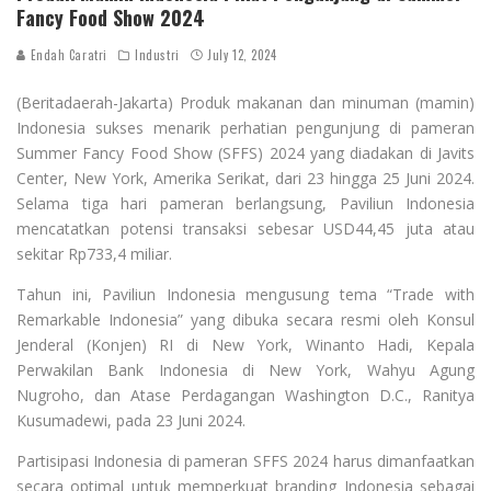
Fancy Food Show 2024
Endah Caratri
Industri
July 12, 2024
(Beritadaerah-Jakarta) Produk makanan dan minuman (mamin)
Indonesia sukses menarik perhatian pengunjung di pameran
Summer Fancy Food Show (SFFS) 2024 yang diadakan di Javits
Center, New York, Amerika Serikat, dari 23 hingga 25 Juni 2024.
Selama tiga hari pameran berlangsung, Paviliun Indonesia
mencatatkan potensi transaksi sebesar USD44,45 juta atau
sekitar Rp733,4 miliar.
Tahun ini, Paviliun Indonesia mengusung tema “Trade with
Remarkable Indonesia” yang dibuka secara resmi oleh Konsul
Jenderal (Konjen) RI di New York, Winanto Hadi, Kepala
Perwakilan Bank Indonesia di New York, Wahyu Agung
Nugroho, dan Atase Perdagangan Washington D.C., Ranitya
Kusumadewi, pada 23 Juni 2024.
Partisipasi Indonesia di pameran SFFS 2024 harus dimanfaatkan
secara optimal untuk memperkuat branding Indonesia sebagai