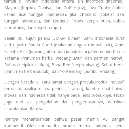
tampil di Paviliun Indonesia antara lain Indofood (Indomie),
Mayora (Kopiko, Danisa, dan Coffee Joy), Java Criollo (bubuk
kakao asal tunggal Indonesia), Jika Chocolat (cokelat asal
tunggal Indonesia), dan Exotique Foods (keripik buah, bubuk
smoothies, dan keripik tempe).
Selain itu, tujuh pelaku UMKM binaan Bank Indonesia turut
serta, yaitu Panda Food (makanan ringan rumput laut), Alam
Scientia Asia (bawang hitam dan bubuk kelor), Centerindo Kurnia
Tritama (minuman herbal wedang uwuh dan permen herbal),
Rafins (keripik kulit ikan), Bana Bee (keripik pisang), Sehat Herbs
(minuman herbal bubuk), dan Yo Randang (bumbu rendang).
Dengan berada di satu lantai dengan produk-produk inovatif,
termasuk paviliun usaha perintis (startup), kami melihat bahwa
inovasi dari Indonesia tidak hanya pada jenis produknya, tetapi
juga dari sisi pengolahan dan pengemasannya, demikian
ditambahkan Ranitya.
Ranitya menambahkan bahwa pasar mamin AS sangat
kompetitif. Oleh karena itu, produk mamin Indonesia perlu