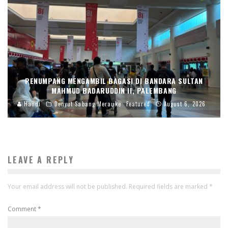
PENUMPANG MENGAMBIL BAGASI DI BANDARA SULTAN
MAHMUD BADARUDDIN II, PALEMBANG
Handi
Denyut Sabang Merauke
Featured
August 6, 2026
LEAVE A REPLY
Your email address will not be published.
Required fields are marked
*
Comment
*