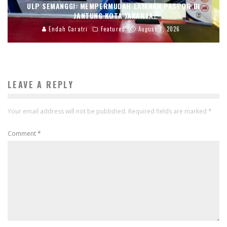
ULP SEMANGGI: MEMPERMUDAH LAYANAN PASPOR DI
JANTUNG KOTA JAKARTA
Endah Caratri
Featured
August 7, 2026
LEAVE A REPLY
Your email address will not be published.
Required fields are marked
*
Comment
*