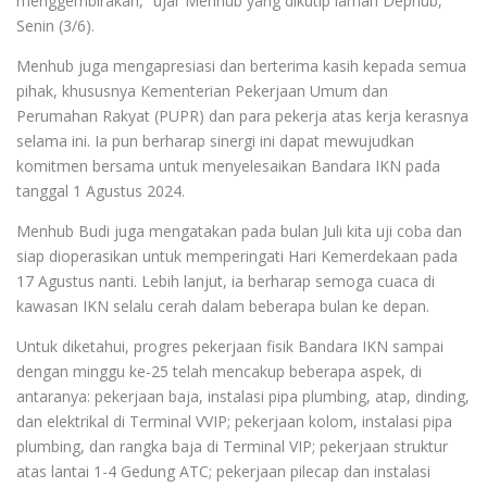
menggembirakan,” ujar Menhub yang dikutip laman Dephub,
Senin (3/6).
Menhub juga mengapresiasi dan berterima kasih kepada semua
pihak, khususnya Kementerian Pekerjaan Umum dan
Perumahan Rakyat (PUPR) dan para pekerja atas kerja kerasnya
selama ini. Ia pun berharap sinergi ini dapat mewujudkan
komitmen bersama untuk menyelesaikan Bandara IKN pada
tanggal 1 Agustus 2024.
Menhub Budi juga mengatakan pada bulan Juli kita uji coba dan
siap dioperasikan untuk memperingati Hari Kemerdekaan pada
17 Agustus nanti. Lebih lanjut, ia berharap semoga cuaca di
kawasan IKN selalu cerah dalam beberapa bulan ke depan.
Untuk diketahui, progres pekerjaan fisik Bandara IKN sampai
dengan minggu ke-25 telah mencakup beberapa aspek, di
antaranya: pekerjaan baja, instalasi pipa plumbing, atap, dinding,
dan elektrikal di Terminal VVIP; pekerjaan kolom, instalasi pipa
plumbing, dan rangka baja di Terminal VIP; pekerjaan struktur
atas lantai 1-4 Gedung ATC; pekerjaan pilecap dan instalasi