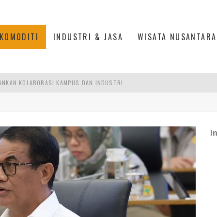
KOMODITI
INDUSTRI & JASA
WISATA NUSANTARA
ANKAN KOLABORASI KAMPUS DAN INDUSTRI
DUSTRIALISASI, MANUFAKTUR TUMBUH LAMPAUI EKONOMI NASIONAL
ERCAYAAN, SEMANGAT, DAN HARAPAN BESAR
 MODERN PERKUAT SPORT TOURISM BATAM
I