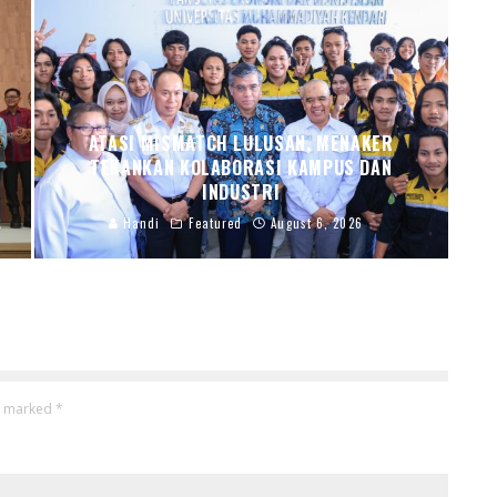
ATASI MISMATCH LULUSAN, MENAKER
TEKANKAN KOLABORASI KAMPUS DAN
INDUSTRI
Handi
Featured
August 6, 2026
re marked
*