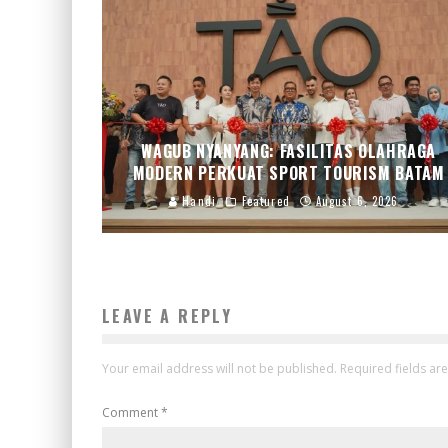
WAGUB NYANYANG: FASILITAS OLAHRAGA
MODERN PERKUAT SPORT TOURISM BATAM
Handi
Featured
August 6, 2026
LEAVE A REPLY
Your email address will not be published.
Required fields a
Comment
*