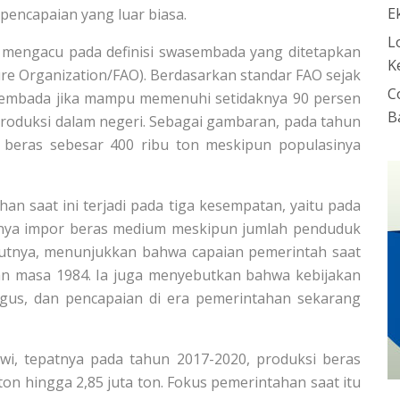
E
encapaian yang luar biasa.
L
mengacu pada definisi swasembada yang ditetapkan
K
re Organization/FAO). Berdasarkan standar FAO sejak
C
sembada jika mampu memenuhi setidaknya 90 persen
B
produksi dalam negeri. Sebagai gambaran, pada tahun
 beras sebesar 400 ribu ton meskipun populasinya
an saat ini terjadi pada tiga kesempatan, yaitu pada
anya impor beras medium meskipun jumlah penduduk
urutnya, menunjukkan bahwa capaian pemerintah saat
ngan masa 1984. Ia juga menyebutkan bahwa kebijakan
gus, dan pencapaian di era pemerintahan sekarang
i, tepatnya pada tahun 2017-2020, produksi beras
ton hingga 2,85 juta ton. Fokus pemerintahan saat itu