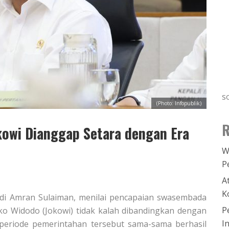
s
(Photo: Infopublik)
R
owi Dianggap Setara dengan Era
W
P
A
K
Andi Amran Sulaiman, menilai pencapaian swasembada
P
o Widodo (Jokowi) tidak kalah dibandingkan dengan
I
periode pemerintahan tersebut sama-sama berhasil