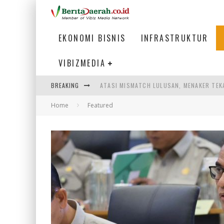
EKONOMI BISNIS
INFRASTRUKTUR
VIBIZMEDIA
ATASI MISMATCH LULUSAN, MENAKER TEK
BREAKING
PEMERINTAH DAERAH PERLU PERCEPAT IN
Home
Featured
LOGO BARU BANK BANTEN CERMINKAN KEP
WAGUB NYANYANG: FASILITAS OLAHRAGA