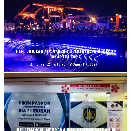
PERTUNJUKAN AIR MANCUR SPEKTAKULER DI PIK 2,
JAKARTA UTARA
Handi
Featured
August 7, 2026
ULP SEMANGGI: MEMPERMUDAH LAYANAN PASPOR DI