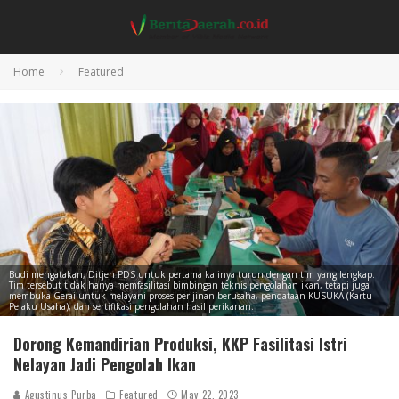
Home
Featured
Budi mengatakan, Ditjen PDS untuk pertama kalinya turun dengan tim yang lengkap.
Tim tersebut tidak hanya memfasilitasi bimbingan teknis pengolahan ikan, tetapi juga
membuka Gerai untuk melayani proses perijinan berusaha, pendataan KUSUKA (Kartu
Pelaku Usaha), dan sertifikasi pengolahan hasil perikanan.
Dorong Kemandirian Produksi, KKP Fasilitasi Istri
Nelayan Jadi Pengolah Ikan
Agustinus Purba
Featured
May 22, 2023