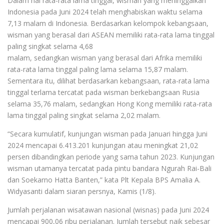
Dalam hal rata-rata lama tinggal, wisman yang meninggalkan
Indonesia pada Juni 2024 telah menghabiskan waktu selama
7,13 malam di Indonesia. Berdasarkan kelompok kebangsaan,
wisman yang berasal dari ASEAN memiliki rata-rata lama tinggal
paling singkat selama 4,68
malam, sedangkan wisman yang berasal dari Afrika memiliki
rata-rata lama tinggal paling lama selama 15,87 malam.
Sementara itu, dilihat berdasarkan kebangsaan, rata-rata lama
tinggal terlama tercatat pada wisman berkebangsaan Rusia
selama 35,76 malam, sedangkan Hong Kong memiliki rata-rata
lama tinggal paling singkat selama 2,02 malam.
“Secara kumulatif, kunjungan wisman pada Januari hingga Juni
2024 mencapai 6.413.201 kunjungan atau meningkat 21,02
persen dibandingkan periode yang sama tahun 2023. Kunjungan
wisman utamanya tercatat pada pintu bandara Ngurah Rai-Bali
dan Soekarno Hatta Banten,” kata Plt Kepala BPS Amalia A.
Widyasanti dalam siaran persnya, Kamis (1/8).
Jumlah perjalanan wisatawan nasional (wisnas) pada Juni 2024
mencapai 900,06 ribu perjalanan. Jumlah tersebut naik sebesar