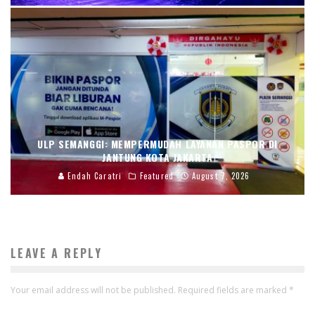
ULP SEMANGGI: MEMPERMUDAH LAYANAN PASPOR DI
JANTUNG KOTA JAKARTA
Endah Caratri
Featured
August 7, 2026
LEAVE A REPLY
Your email address will not be published.
Required fields are marked
*