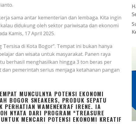
ianto.
H
S
rja sama antar kementerian dan lembaga. Kita ingin
S
kalau didukung oleh sektor pariwisata dan ekonomi
K
ada Kamis, 17 April 2025.
 Tersisa di Kota Bogor”. Tempat ini bukan hanya
 belajar dan wisata untuk masyarakat. Panen raya
itu berhasil menghasilkan hingga 3 ton beras per
kat dan pemerintah serius menjaga ketahanan pangan
 TEMPAT MUNCULNYA POTENSI EKONOMI
LAH BOGOR SNEAKERS, PRODUK SEPATU
 PERHATIAN WAMENEKRAF IRENE. IA
TOH NYATA DARI PROGRAM “TREASURE
 UNTUK MENCARI POTENSI EKONOMI KREATIF