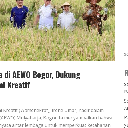
s
R
a di AEWO Bogor, Dukung
i Kreatif
S
P
S
A
i Kreatif (Wamenekraf), Irene Umar, hadir dalam
P
k (AEWO) Mulyaharja, Bogor. Ia menyampaikan bahwa
y
nyata antar lembaga untuk memperkuat ketahanan