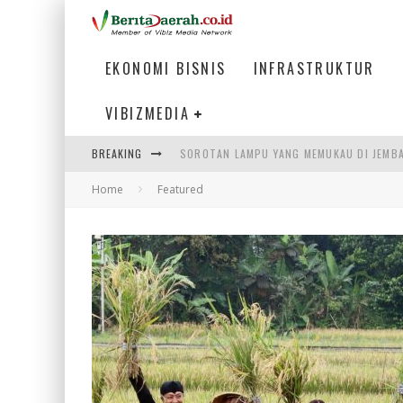
EKONOMI BISNIS
INFRASTRUKTUR
VIBIZMEDIA
SOROTAN LAMPU YANG MEMUKAU DI JEMB
BREAKING
PARIWISATA INDONESIA 2026: PENGGERA
Home
Featured
HADAPI DINAMIKA DUNIA KERJA, KEMNAKE
STASIUN DEMANG SALAH SATU TITIK STR