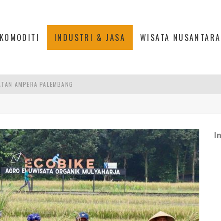
KOMODITI
INDUSTRI & JASA
WISATA NUSANTARA
ATAN AMPERA PALEMBANG
K EKONOMI YANG BERKELANJUTAN
R SESUAIKAN REGULASI KETENAGAKERJAAN
ATEGIS DI PALEMBANG
I