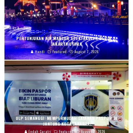
PERTUNJUKAN AIR MANCUR SPEKTAKULER DI PIK 2,
JAKARTA UTARA
Handi
Featured
August 7, 2026
ULP SEMANGGI: MEMPERMUDAH LAYANAN PASPOR DI
JANTUNG KOTA JAKARTA
Endah Caratri
Featured
August 7, 2026