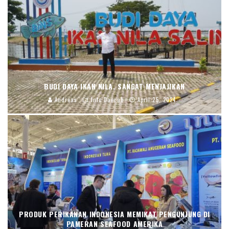
BUDI DAYA IKAN NILA, SANGAT MENJAJIKAN
Andreas
Info Daerah
April 25, 2024
PRODUK PERIKANAN INDONESIA MEMIKAT PENGUNJUNG DI
PAMERAN SEAFOOD AMERIKA