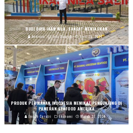
BUDI DAYA IKAN NILA, SANGAT MENJAJIKAN
Andreas
Info Daerah
April 25, 2024
PRODUK PERIKANAN INDONESIA MEMIKAT PENGUNJUNG DI
PAMERAN SEAFOOD AMERIKA
Endah Caratri
Ekonomi
March 27, 2024