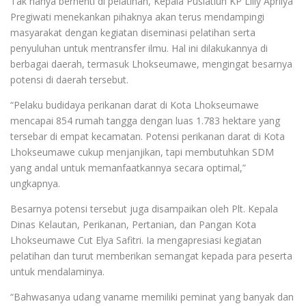
Tak hanya berhenti di pelatihan, Kepala Puslatluh KP Lilly Aprilya
Pregiwati menekankan pihaknya akan terus mendampingi
masyarakat dengan kegiatan diseminasi pelatihan serta
penyuluhan untuk mentransfer ilmu. Hal ini dilakukannya di
berbagai daerah, termasuk Lhokseumawe, mengingat besarnya
potensi di daerah tersebut.
“Pelaku budidaya perikanan darat di Kota Lhokseumawe
mencapai 854 rumah tangga dengan luas 1.783 hektare yang
tersebar di empat kecamatan. Potensi perikanan darat di Kota
Lhokseumawe cukup menjanjikan, tapi membutuhkan SDM
yang andal untuk memanfaatkannya secara optimal,”
ungkapnya.
Besarnya potensi tersebut juga disampaikan oleh Plt. Kepala
Dinas Kelautan, Perikanan, Pertanian, dan Pangan Kota
Lhokseumawe Cut Elya Safitri. Ia mengapresiasi kegiatan
pelatihan dan turut memberikan semangat kepada para peserta
untuk mendalaminya.
“Bahwasanya udang vaname memiliki peminat yang banyak dan