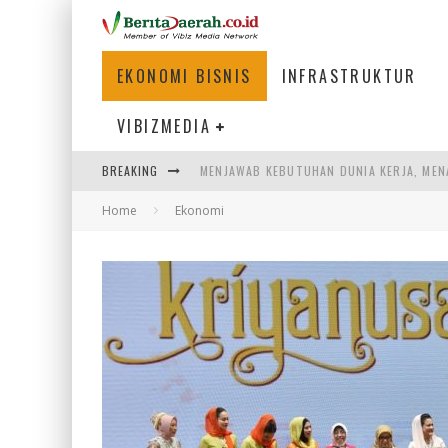
EKONOMI BISNIS
INFRASTRUKTUR
VIBIZMEDIA
MENJAWAB KEBUTUHAN DUNIA KERJA, MEN
BREAKING
PENUMPANG MENGAMBIL BAGASI DI BANDA
Home
Ekonomi
WARGA MEMANCING DI KAWASAN MEGAMA
SUMATERA SEBAGAI MOTOR UTAMA INDUS