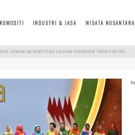
KOMODITI
INDUSTRI & JASA
WISATA NUSANTARA
AKER: PENGUATAN KOMPETENSI LULUSAN PERGURUAN TINGGI PENTING
RA SULTAN MAHMUD BADARUDDIN II, PALEMBANG
S, MANADO
TRI KEHUTANAN INDONESIA
I