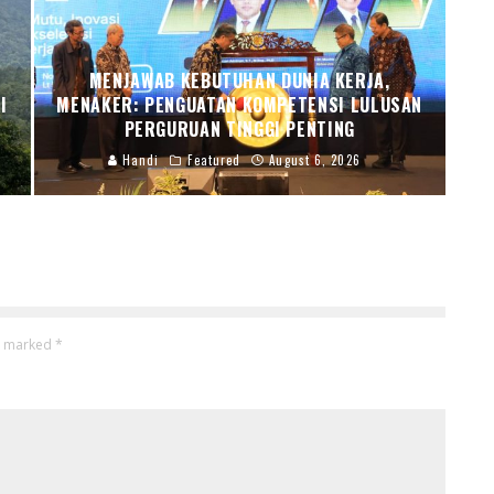
MENJAWAB KEBUTUHAN DUNIA KERJA,
I
MENAKER: PENGUATAN KOMPETENSI LULUSAN
PERGURUAN TINGGI PENTING
Handi
Featured
August 6, 2026
re marked
*