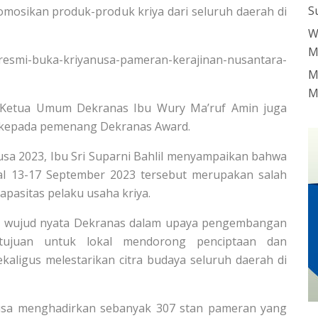
S
mosikan produk-produk kriya dari seluruh daerah di
W
M
-resmi-buka-kriyanusa-pameran-kerajinan-nusantara-
M
M
a Ketua Umum Dekranas Ibu Wury Ma’ruf Amin juga
kepada pemenang Dekranas Award.
usa 2023, Ibu Sri Suparni Bahlil menyampaikan bahwa
l 13-17 September 2023 tersebut merupakan salah
asitas pelaku usaha kriya.
tu wujud nyata Dekranas dalam upaya pengembangan
rtujuan untuk lokal mendorong penciptaan dan
aligus melestarikan citra budaya seluruh daerah di
usa menghadirkan sebanyak 307 stan pameran yang