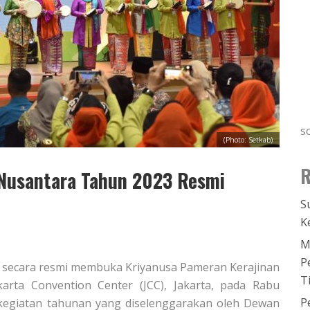
s
(Photo: Setkab)
R
 Nusantara Tahun 2023 Resmi
S
K
M
P
do secara resmi membuka Kriyanusa Pameran Kerajinan
T
arta Convention Center (JCC), Jakarta, pada Rabu
P
kegiatan tahunan yang diselenggarakan oleh Dewan